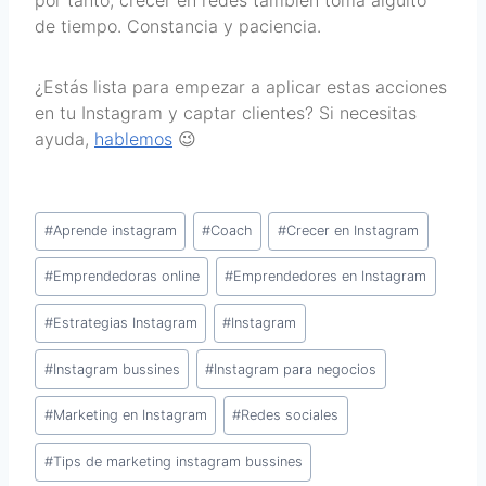
por tanto, crecer en redes también toma alguito
de tiempo. Constancia y paciencia.
¿Estás lista para empezar a aplicar estas acciones
en tu Instagram y captar clientes? Si necesitas
ayuda,
hablemos
😉
#
Aprende instagram
#
Coach
#
Crecer en Instagram
#
Emprendedoras online
#
Emprendedores en Instagram
#
Estrategias Instagram
#
Instagram
#
Instagram bussines
#
Instagram para negocios
#
Marketing en Instagram
#
Redes sociales
#
Tips de marketing instagram bussines