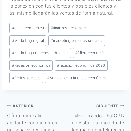
la conexión con tus clientes y posibles clientes y
así mismo llegarán las ventas de forma natural.
#
crisis económica
#
finanzas personales
#
Marketing digital
#
marketing en redes sociales
#
marketing en tiempos de crisis
#
Microeconomía
#
Recesión económica
#
recesión económica 2023
#
Redes sociales
#
Soluciones a la crisis económica
ANTERIOR
SIGUIENTE
Cómo para salir
«Explorando ChatGPT:
adelante con mi marca
un vistazo al modelo de
personal y beneficios
lenguaje de inteligencia